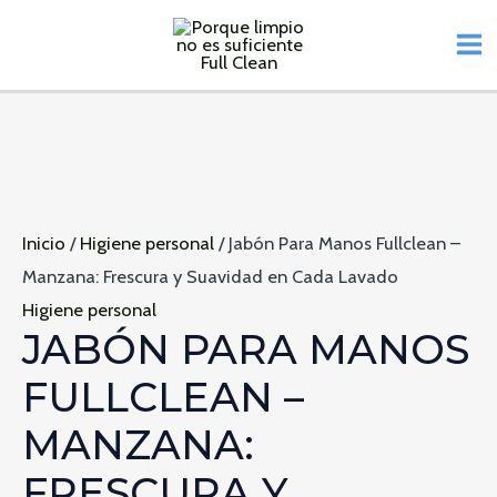
Ir
al
M
contenido
M
Inicio
/
Higiene personal
/ Jabón Para Manos Fullclean –
Manzana: Frescura y Suavidad en Cada Lavado
Higiene personal
JABÓN PARA MANOS
FULLCLEAN –
MANZANA:
FRESCURA Y