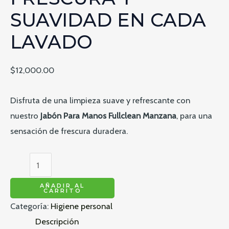
SUAVIDAD EN CADA
LAVADO
$
12,000.00
Disfruta de una limpieza suave y refrescante con
nuestro
Jabón Para Manos Fullclean Manzana
, para una
sensación de frescura duradera.
Jabón
Para
AÑADIR AL
Manos
CARRITO
Categoría:
Higiene personal
Fullclean
Descripción
–