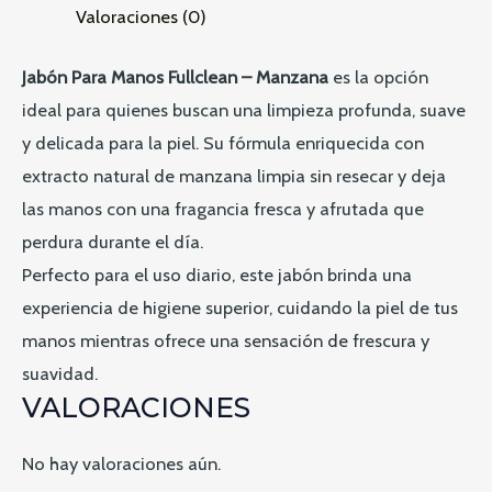
Valoraciones (0)
Manzana:
Frescura
Jabón Para Manos Fullclean – Manzana
es la opción
y
ideal para quienes buscan una limpieza profunda, suave
Suavidad
y delicada para la piel. Su fórmula enriquecida con
en
extracto natural de manzana limpia sin resecar y deja
Cada
las manos con una fragancia fresca y afrutada que
Lavado
perdura durante el día.
cantidad
Perfecto para el uso diario, este jabón brinda una
experiencia de higiene superior, cuidando la piel de tus
manos mientras ofrece una sensación de frescura y
suavidad.
VALORACIONES
No hay valoraciones aún.