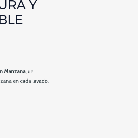
URA Y
BLE
ean Manzana
, un
nzana en cada lavado.