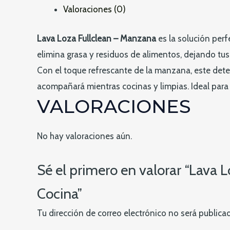
Valoraciones (0)
Frescura
y
Lava Loza Fullclean – Manzana
es la solución perf
Limpieza
elimina grasa y residuos de alimentos, dejando tus 
Impecable
Con el toque refrescante de la manzana, este dete
para
acompañará mientras cocinas y limpias. Ideal para 
Tu
VALORACIONES
Cocina
cantidad
No hay valoraciones aún.
Sé el primero en valorar “Lava 
Cocina”
Tu dirección de correo electrónico no será publica