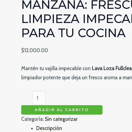
MANZANA: FRESC
LIMPIEZA IMPECA
PARA TU COCINA
$
12,000.00
Mantén tu vajilla impecable con
Lava Loza Fullcl
limpiador potente que deja un fresco aroma a ma
Lava
Loza
AÑADIR AL CARRITO
Fullclean
Categoría:
Sin categorizar
–
Descripción
Manzana: